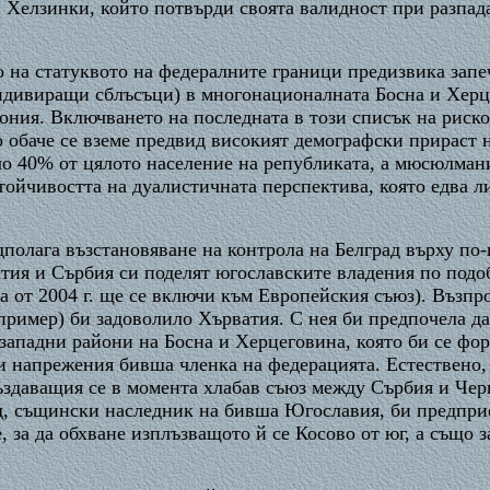
 в Хелзинки, който потвърди своята валидност при разпа
о на статуквото на федералните граници предизвика запе
идивиращи сблъсъци) в многонационалната Босна и Херце
ния. Включването на последната в този списък на риск
о обаче се вземе предвид високият демографски прираст 
ло 40% от цялото население на републиката, а мюсюлмани
тойчивостта на дуалистичната перспектива, която едва л
полага възстановяване на контрола на Белград върху по-
тия и Сърбия си поделят югославските владения по подоб
 а от 2004 г. ще се включи към Европейския съюз). Възп
апример) би задоволило Хърватия. С нея би предпочела 
западни райони на Босна и Херцеговина, която би се фор
 напрежения бивша членка на федерацията. Естествено,
здаващия се в момента хлабав съюз между Сърбия и Черна
ад, същински наследник на бивша Югославия, би предпри
за да обхване изплъзващото й се Косово от юг, а също за