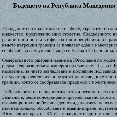
Бъдещето на Република Македония 
Разпадането на кралството на сърбите, хърватите и сло
княжество, продължило едно столетие. Следвоенното въ
равностойни по статут федеративни републики, а в рам
където вътрешни граници се появяват едва в навечериет
се обособява самоуправляваща се Хърватска бановина,
Федеративното разграничаване на Югославия по модел б
редом с евроазиатската империя на съветите. Тогава в 
население, за чието завладяване и поставяне под зави
на Карагеоргиевичевите в резултат на последните три от
граници, които се съобразяваха предимно с политически
Разбъркването на народностите в този регион, настъпи
Балканите, беше консервирано при неочаквано бързото 
взаимопроникване бе наследен от идеологията на югосл
към национално обособяване и еманципиране постепенно
Югославия в края на ХХ век всъщност е един от послед