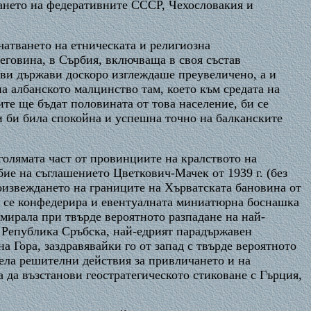
дането на федеративните СССР, Чехословакия и
чатването на етническата и религиозна
говина, в Сърбия, включваща в своя състав
ови държави доскоро изглеждаше преувеличено, а и
на албанското малцинство там, което към средата на
те ще бъдат половината от това население, би се
и би била спокойна и успешна точно на балканските
голямата част от провинциите на кралството на
ие на съглашението Цветкович-Мачек от 1939 г. (без
роизвеждането на границите на Хърватската бановина от
да се конфедерира и евентуалната миниатюрна боснашка
мирала при твърде вероятното разпадане на най-
 Република Сръбска, най-едрият парадържавен
 Гора, заздравявайки го от запад с твърде вероятното
ела решителни действия за привличането и на
 да възстанови геостратегическото стиковане с Гърция,