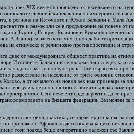
ропа през ХIХ век е съпроводено от изселването на тур
о останалите европейски владения на империята се насищ
ята, в региона на Източните и Южни Балкани и Мала Аз
зпръснатите и размесили се в продължение на повече от
години Турция, Гърция, България и Румъния обменят нас
 и Албания) са засегнати много по-слабо от протичащит
ва на етническо и религиозно противопоставяне и стреме
ната днес от международната общност практика на етнич
вори Източните Балкани и се наложи напоследък като ак
 в западната част на полуострова. Там първо бяха прого
естно разместване на население от трите основни етнок
а Косово, а от началото на новия век има признаци за п
аза от урегулирането на постюгославската криза е към п
о пространство. Сега вече е твърде вероятно да се прис
 трансформирането на бившата федерация. Възможни са т
модерната световна практика, се характеризира със запаз
стно приложен в Африка, където получаващите независим
инент този подход беше императивно наложен със Заключ