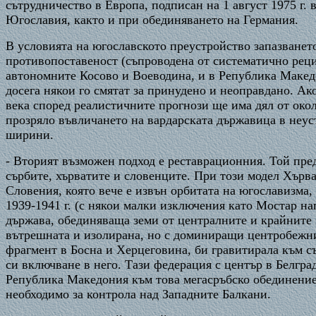
сътрудничество в Европа, подписан на 1 август 1975 г.
Югославия, както и при обединяването на Германия.
В условията на югославското преустройство запазванет
противопоставеност (съпроводена от систематично рец
автономните Косово и Воеводина, и в Република Македо
досега някои го смятат за принудено и неоправдано. Ак
века според реалистичните прогнози ще има дял от око
прозряло въвличането на вардарската държавица в неус
ширини.
- Вторият възможен подход е реставрационния. Той пред
сърбите, хърватите и словенците. При този модел Хърва
Словения, която вече е извън орбитата на югославизма,
1939-1941 г. (с някои малки изключения като Мостар н
държава, обединяваща земи от централните и крайните 
вътрешната и изолирана, но с доминиращи центробежни
фрагмент в Босна и Херцеговина, би гравитирала към съ
си включване в него. Тази федерация с център в Белгр
Република Македония към това мегасръбско обединение, 
необходимо за контрола над Западните Балкани.