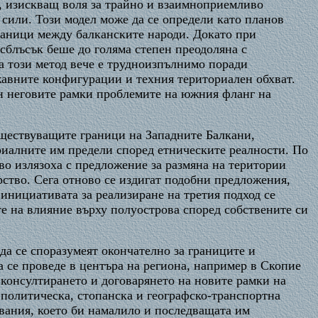
), изискващ воля за трайно и взаимноприемливо
сили. Този модел може да се определи като планов
граници между балканските народи. Докато при
сблъсък беше до голяма степен преодоляна с
а този метод вече е трудноизпълнимо поради
жавните конфигурации и техния териториален обхват.
ън неговите рамки проблемите на южния фланг на
ъществуващите граници на Западните Балкани,
риалните им предели според етническите реалности. По
во излязоха с предложение за размяна на територии
ство. Сега отново се издигат подобни предложения,
инициативата за реализиране на третия подход се
те на влияние върху полуострова според собствените си
да се споразумеят окончателно за границите и
 се проведе в центъра на региона, например в Скопие
консултирането и договарянето на новите рамки на
 политическа, стопанска и географско-транспортна
вания, което би намалило и последващата им