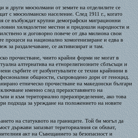
ци и други мюсюлмани от земите на отделилите се
ат с мюсюлманско население. След 1911 г., когато
ия се възбуждат крупни демографски миграционни
 половин хилядолетие местни и придошли народности и
илствено и договорно повече от два милиона свои
е процеси на национално хомогенизиране и едва в
ж за раздалечаване, се активизират и там.
еско прочистване, чиито крайни форми не могат в
туална алтернатива на етнорелигиозните сблъсъци и
нени сърбите от разбунтувалите се техни крайнини в
онфесионални общности, съпроводено дори от геноцид.
ланирано етническо прочистване на македонски българи
риключване именно след преразставянето на
тъпи и към териториално преразпределение, ако това
ри подхода за уреждане на положението на новите
ването на статуквото на границите. Той би могъл да
ост държави запазват териториалния си обхват,
ителния акт на Съвещанието за безопасност и