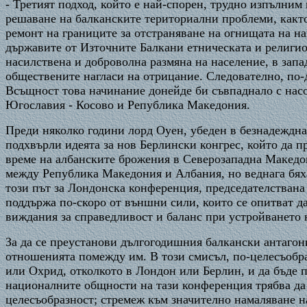
- Третият подход, който е най-спорен, трудно изпълним
решаване на балканските териториални проблеми, както
ремонт на границите за отстраняване на огнищата на н
държавите от Източните Балкани етническата и религио
насилствена и доброволна размяна на население, в зап
обществените нагласи на отрицание. Следователно, по-
Всъщност това начинание донейде би съвпаднало с нас
Югославия - Косово и Република Македония.
Преди няколко години лорд Оуен, убеден в безнадеждн
подхвърли идеята за нов Берлински конгрес, който да 
време на албанските брожения в Северозападна Македон
между Република Македония и Албания, но веднага бяха
този път за Лондонска конференция, председателствана
поддържа по-скоро от външни сили, които се опитват да
виждания за справедливост и баланс при устройването
За да се преустанови дългогодишния балкански антагон
отношенията помежду им. В този смисъл, по-целесъобра
или Охрид, отколкото в Лондон или Берлин, и да бъде 
националните общности на тази конференция трябва да с
целесъобразност; стремеж към значително намаляване н