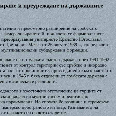
иране и преуреждане на държавните
тъпателно и прекомерно разширение на сръбското
з федерализирането й, при което се формират шест
зи преобразувания унитарното Кралство Югославия,
о Цветкович-Мачек от 26 август 1939 г., според което
и и мултинационални субдържавни формации.
падане на по-малката съюзна държава през 1991-1992 г.
плъзнат от контрол територии със сръбско и инородно
ата част от провинциите, присъединени към кралството
 век, в 1945 г. бяха отделени от сръбската държава с
ен с етническите реалности.
ледвалото я ожесточено отстъпление на турците от
нският модел на мултиетнизъм и религиозно
ка параимперия. Но епохата бе различна и стремежът
имперско пространство и пазар. Разпадането на
от началото на същото столетие.