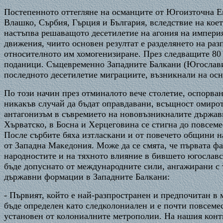
Постепенното оттегляне на османците от Югоизточна Ев
Влашко, Сърбия, Гърция и България, вследствие на коет
настъпва решаващото десетилетие на агония на импери
движения, чиито основен резултат е разделянето на ра
относителното им хомогенизиране. През следващите 80 
поданици. Същевременно Западните Балкани (Югославия
последното десетилетие миграциите, възникнали на осно
По този начин през отминалото вече столетие, оспорва
никакъв случай да бъдат оправдавани, всъщност омирот
антагонизъм в съвремието на нововъзникналите държави
Хърватско, в Босна и Херцеговина се стигна до повсем
После сърбите бяха изтласкани и от повечето общини н
от Западна Македония. Може да се смята, че първата ф
народностите и на тяхното влияние в бившето югославск
бъде допуснато от международните сили, ангажирани с
държавни формации в Западните Балкани:
- Първият, който е най-разпространен и предпочитан в 
бъде определен като следколониален и е почти повсеме
установен от колониалните метрополии. На нашия конт