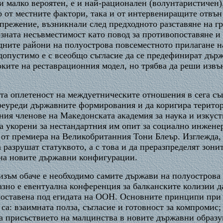
 и малко вероятен, е и най-рационален (волунтаристичен
 от местните фактори, така и от интервениращите отвън 
апрежение, възникнали след предходното разставяне на 
зната несъвместимост като повод за противопоставяне и 
адните райони на полуострова повсеместното прилагане н
допустимо е с всеобщо съгласие да се предефинират дър
оките на реставрационния модел, но трябва да реши изв
ата оплетеност на междуетническите отношения в сега с
преуреди държавните формирования и да коригира терито
ия членове на Македонската академия за наука и изкуст
 укорени за нестандартния им опит за социално инженер
 от премиера на Великобританния Тони Блеър. Изглежда, 
 разрушат статуквото, а с това и да преразпределят зони
 на новите държавни конфигурации.
изъм обаче е необходимо самите държави на полуострова 
зно е евентуална конференция за балканските колизии да
поставена под егидата на ООН. Основните принципи при 
а: взаимната полза, съгласие и готовност за компромис;
а присъствието на малцинства в новите държавни образу