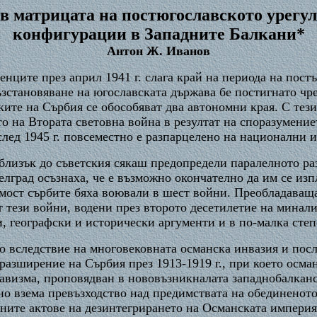
в матрицата на постюгославското урегул
конфигурации в Западните Балкани*
Антон Ж. Иванов
венците през април 1941 г. слага край на периода на пос
зстановяване на югославската държава бе постигнато чре
ките на Сърбия се обособяват два автономни края. С те
о на Втората световна война в резултат на споразумениет
 след 1945 г. повсеместно е разпарцелено на националн
лизък до съветския сякаш предопредели паралелното раз
Белград осъзнаха, че е възможно окончателно да им се из
симост сърбите бяха воювали в шест войни. Преобладаващ
 тези войни, водени през второто десетилетие на миналия
, географски и исторически аргументи и в по-малка степ
ло вследствие на многовековната османска инвазия и пос
разширение на Сърбия през 1913-1919 г., при което осма
авизма, проповядван в нововъзникналата западнобалканс
 взема превъзходство над предимствата на обединеното 
ните актове на дезинтегрирането на Османската империя 